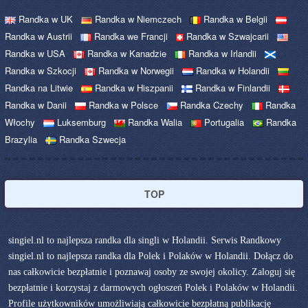
Randka w UK
Randka w Niemczech
Randka w Belgii
Randka w Austrii
Randka we Francji
Randka w Szwajcarii
Randka w USA
Randka w Kanadzie
Randka w Irlandii
Randka w Szkocji
Randka w Norwegii
Randka w Holandii
Randka na Litwie
Randka w Hiszpanii
Randka w Finlandii
Randka w Danii
Randka w Polsce
Randka Czechy
Randka
Włochy
Luksemburg
Randka Walia
Portugalia
Randka
Brazylia
Randka Szwecja
TOP
singiel.nl to najlepsza randka dla singli w Holandii. Serwis Randkowy
singiel.nl to najlepsza randka dla Polek i Polaków w Holandii. Dołącz do
nas całkowicie bezpłatnie i poznawaj osoby ze swojej okolicy. Zaloguj się
bezpłatnie i korzystaj z darmowych ogłoszeń Polek i Polaków w Holandii.
Profile użytkowników umożliwiają całkowicie bezpłatną publikację