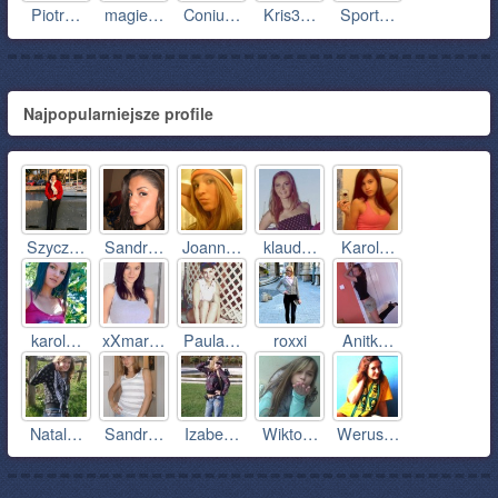
Piotr…
magie…
Coniu…
Kris3…
Sport…
Najpopularniejsze profile
Szycz…
Sandr…
Joann…
klaud…
Karol…
karol…
xXmar…
Paula…
roxxi
Anitk…
Natal…
Sandr…
Izabe…
Wikto…
Werus…