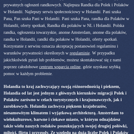
prywatnych ogłoszeń randkowych. Najlepsza Randka dla Polek i Polaków
w Holandii. Najlepszy serwis społecnościowy w Holandii. Pani szuka
Pana, Pan szuka Pani w Holandii. Pani szuka Pana, randka dla Polaków w
Holandii, oferty spotkań, Randka dla polaków w NL i Holandii. Polska
randka, ogłoszenia towarzyskie, anonse Amsterdam, anonse dla polaków,
randka w Holandii, randki dla polakow w Holandii, oferty spotkań.
Korzystanie z serwisu oznacza akceptację postanowień regulaminu i
warunków prywatności określonych w
regulaminie
. W przypadku
jakichkolwiek pytań lub problemów, możesz skontaktować się z nami
poprzez całodobowe
centrum wsparcia online
, gdzie uzyskasz szybką
pomoc w każdym problemie.
Holandia to kraj zachwycający swoją różnorodnością i pieknem,
Holandia od lat jest jednym z głównych kierunków migracji Polek i
Polaków zarówno w celach turystycznych i krajoznawczych, jak i
zarobkowych. Holandia zachwyca pięknem krajobrazów,
niesamowitym klimatem i wyjątkową architekturą. Amsterdam to
wielokulturowe, barwne i ciekawe miasto, w którym odnajdziesz
także wielu naszych rodaków poszukujących swojej drugiej połówki,
miłości, flirtu i przygody. Ze względu na dużą liczbę Polek i Polaków