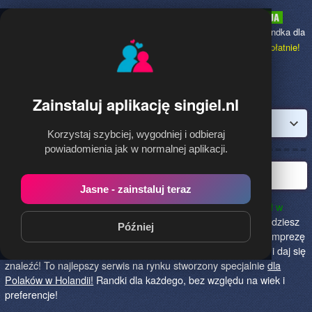
Singiel.nl
to najpopularniejsza Randka dla
Polaków w Holandii,
dołącz bezpłatnie!
Zainstaluj aplikację singiel.nl
Zaloguj
Korzystaj szybciej, wygodniej i odbieraj
powiadomienia jak w normalnej aplikacji.
Polska randka w Holandii
Jasne - zainstaluj teraz
Singiel.nl to najlepszy sposób na poznanie nowych przyjaciół w
Holandii!
Określ czego szukasz i skończ z samotnością! Znajdziesz
Później
tu osoby szukające miłości lub przygody, chętne na randkę, imprezę
i spotkanie na żywo! Dołącz do nas, powiedz czego szukasz i daj się
znaleźć! To najlepszy serwis na rynku stworzony specjalnie
dla
Polaków w Holandii!
Randki dla każdego, bez względu na wiek i
preferencje!