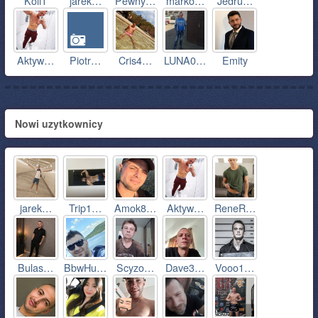
Koli1
jarek…
Pewny…
marko…
Jedru…
Aktyw…
Piotr…
Cris4…
LUNA0…
Emity
Nowi uzytkownicy
jarek…
Trip1…
Amok8…
Aktyw…
ReneR…
Bulas…
BbwHu…
Scyzo…
Dave3…
Vooo1…