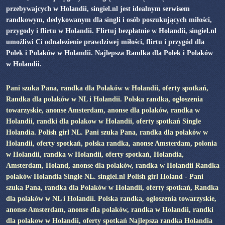
przebywajcych w Holandii, singiel.nl jest idealnym serwisem
randkowym, dedykowanym dla singli i osób poszukujących miłości,
przygody i flirtu w Holandii. Flirtuj bezpłatnie w Holandii, singiel.nl
umożliwi Ci odnalezienie prawdziwej miłości, flirtu i przygód dla
Polek i Polaków w Holandii. Najlepsza Randka dla Polek i Polaków
w Holandii.
Pani szuka Pana, randka dla Polaków w Holandii, oferty spotkań,
Randka dla polaków w NL i Holandii. Polska randka, ogłoszenia
towarzyskie, anonse Amsterdam, anonse dla polaków, randka w
Holandii, randki dla polakow w Holandii, oferty spotkań Single
Holandia. Polish girl NL. Pani szuka Pana, randka dla polaków w
Holandii, oferty spotkań, polska randka, anonse Amsterdam, polonia
w Holandii, randka w Holandii, oferty spotkań, Holandia,
Amsterdam, Holand, anonse dla polaków, randka w Holandii Randka
polaków Holandia Single NL. singiel.nl Polish girl Holand - Pani
szuka Pana, randka dla Polaków w Holandii, oferty spotkań, Randka
dla polaków w NL i Holandii. Polska randka, ogłoszenia towarzyskie,
anonse Amsterdam, anonse dla polaków, randka w Holandii, randki
dla polakow w Holandii, oferty spotkań Najlepsza randka Holandia