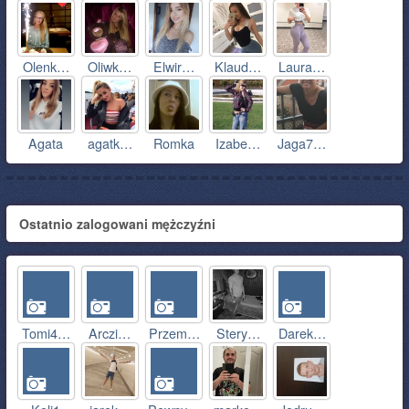
Olenk…
Oliwk…
Elwir…
Klaud…
Laura…
Agata
agatk…
Romka
Izabe…
Jaga7…
Ostatnio zalogowani mężczyźni
Tomi4…
Arczi…
Przem…
Stery…
Darek…