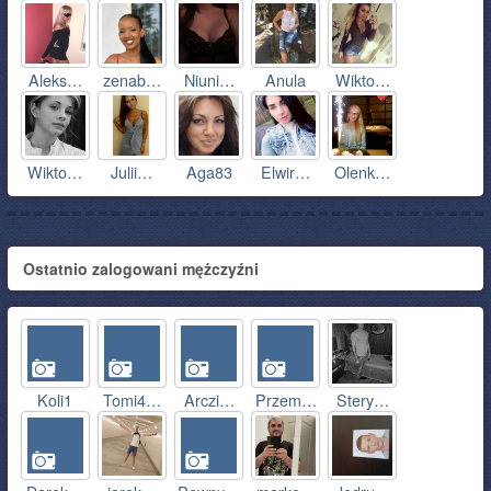
Aleks…
zenab…
Niuni…
Anula
Wikto…
Wikto…
Julii…
Aga83
Elwir…
Olenk…
Ostatnio zalogowani mężczyźni
Koli1
Tomi4…
Arczi…
Przem…
Stery…