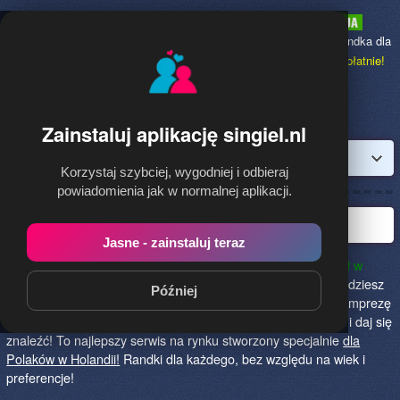
Singiel.nl
to najpopularniejsza Randka dla
Polaków w Holandii,
dołącz bezpłatnie!
Zainstaluj aplikację singiel.nl
Zaloguj
Korzystaj szybciej, wygodniej i odbieraj
powiadomienia jak w normalnej aplikacji.
Polska randka w Holandii
Jasne - zainstaluj teraz
Singiel.nl to najlepszy sposób na poznanie nowych przyjaciół w
Holandii!
Określ czego szukasz i skończ z samotnością! Znajdziesz
Później
tu osoby szukające miłości lub przygody, chętne na randkę, imprezę
i spotkanie na żywo! Dołącz do nas, powiedz czego szukasz i daj się
znaleźć! To najlepszy serwis na rynku stworzony specjalnie
dla
Polaków w Holandii!
Randki dla każdego, bez względu na wiek i
preferencje!