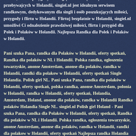
przebywajcych w Holandii, singiel.nl jest idealnym serwisem
randkowym, dedykowanym dla singli i osób poszukujących miłości,
przygody i flirtu w Holandii. Flirtuj bezpłatnie w Holandii, singiel.nl
umożliwi Ci odnalezienie prawdziwej miłości, flirtu i przygód dla
Polek i Polaków w Holandii. Najlepsza Randka dla Polek i Polaków
w Holandii.
Pani szuka Pana, randka dla Polaków w Holandii, oferty spotkań,
Randka dla polaków w NL i Holandii. Polska randka, ogłoszenia
towarzyskie, anonse Amsterdam, anonse dla polaków, randka w
Holandii, randki dla polakow w Holandii, oferty spotkań Single
Holandia. Polish girl NL. Pani szuka Pana, randka dla polaków w
Holandii, oferty spotkań, polska randka, anonse Amsterdam, polonia
w Holandii, randka w Holandii, oferty spotkań, Holandia,
Amsterdam, Holand, anonse dla polaków, randka w Holandii Randka
polaków Holandia Single NL. singiel.nl Polish girl Holand - Pani
szuka Pana, randka dla Polaków w Holandii, oferty spotkań, Randka
dla polaków w NL i Holandii. Polska randka, ogłoszenia towarzyskie,
anonse Amsterdam, anonse dla polaków, randka w Holandii, randki
dla polakow w Holandii, oferty spotkań Najlepsza randka Holandia