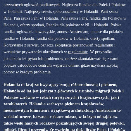
prywatnych ogłoszeń randkowych. Najlepsza Randka dla Polek i Polaków
w Holandii. Najlepszy serwis społecnościowy w Holandii. Pani szuka
Pana, Pan szuka Pani w Holandii. Pani szuka Pana, randka dla Polaków w
Holandii, oferty spotkań, Randka dla polaków w NL i Holandii. Polska
randka, ogłoszenia towarzyskie, anonse Amsterdam, anonse dla polaków,
randka w Holandii, randki dla polakow w Holandii, oferty spotkań.
Korzystanie z serwisu oznacza akceptację postanowień regulaminu i
warunków prywatności określonych w
regulaminie
. W przypadku
jakichkolwiek pytań lub problemów, możesz skontaktować się z nami
poprzez całodobowe
centrum wsparcia online
, gdzie uzyskasz szybką
pomoc w każdym problemie.
Holandia to kraj zachwycający swoją różnorodnością i pieknem,
Holandia od lat jest jednym z głównych kierunków migracji Polek i
Polaków zarówno w celach turystycznych i krajoznawczych, jak i
zarobkowych. Holandia zachwyca pięknem krajobrazów,
niesamowitym klimatem i wyjątkową architekturą. Amsterdam to
wielokulturowe, barwne i ciekawe miasto, w którym odnajdziesz
także wielu naszych rodaków poszukujących swojej drugiej połówki,
miłości, flirtu i przygody. Ze względu na dużą liczbę Polek i Polaków