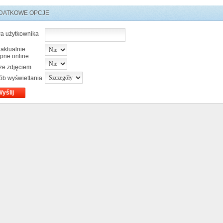
DATKOWE OPCJE
a użytkownika
 aktualnie
pne online
 ze zdjęciem
ób wyświetlania