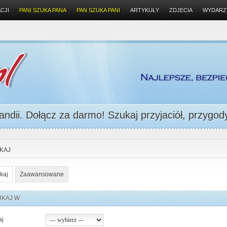
CJI
PANI SZUKA PANA
PAN SZUKA PANI
ARTYKUŁY
ZDJECIA
WYDARZ
ndii. Dołącz za darmo! Szukaj przyjaciół, przygody 
KAJ
kaj
Zaawansowane
UKAJ W
aj