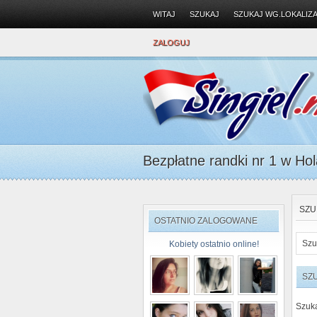
WITAJ
SZUKAJ
SZUKAJ WG.LOKALIZA
ZALOGUJ
Bezpłatne randki nr 1 w Hola
SZU
OSTATNIO ZALOGOWANE
Szu
Kobiety ostatnio online!
SZ
Szuk